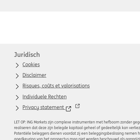
Juridisch
Cookies
Disclaimer
Risques, coûts et valorisations
Individuele Rechten
Privacy statement
LET OP: ING Markets zijn complexe instrumenten met hefboom zonder gegar
realiseren dat deze zijn belegde kapitaal geheel of gedeeltelijk kan verl
Potentiële beleggers dienen voordat zij een beleggingsbeslissing nemen he
goedkeuring van het prospectus mag niet worden beschouwd als aanprijzi