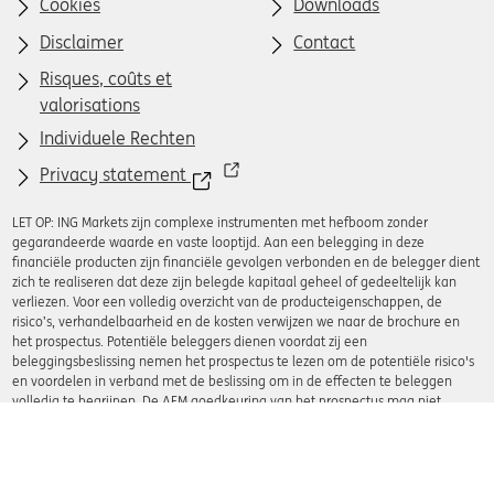
Cookies
Downloads
Disclaimer
Contact
Risques, coûts et
valorisations
Individuele Rechten
Privacy statement
LET OP: ING Markets zijn complexe instrumenten met hefboom zonder
gegarandeerde waarde en vaste looptijd. Aan een belegging in deze
financiële producten zijn financiële gevolgen verbonden en de belegger dient
zich te realiseren dat deze zijn belegde kapitaal geheel of gedeeltelijk kan
verliezen. Voor een volledig overzicht van de producteigenschappen, de
risico’s, verhandelbaarheid en de kosten verwijzen we naar de brochure en
het prospectus. Potentiële beleggers dienen voordat zij een
beleggingsbeslissing nemen het prospectus te lezen om de potentiële risico's
en voordelen in verband met de beslissing om in de effecten te beleggen
volledig te begrijpen. De AFM goedkeuring van het prospectus mag niet
worden beschouwd als aanprijzing van de effecten.
© 2008 - 2026 ING Bank N.V.