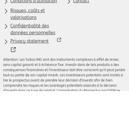
Conditions d’utilisation
Contact
Risques, coûts et
valorisations
Confidentialité des
données personnelles
Privacy statement
Attention: Les Turbos ING sont des instruments complexes à effet de levier,
sans capital garanti et à échéance fixe. Investir dans de tels produits a des
conséquences financières et l'investisseur doit être conscient qu'il peut perdre
tout ou partie de son capital investi. Les investisseurs potentiels sont invités à
lire le prospectus avant de prendre leur décision d’investir afin de bien
comprendre les risques et les avantages potentiels associés à la décision
d’investir dans ce type de produit. L’approbation du Prospectus par l’AFM ne
doit pas être considérée comme un avis favorable sur les Turbos.
© 2008 - 2026 ING Bank N.V.
Registre du commerce d'Amsterdam n°333031431. Tous
droits réservés.
Powered by VI Company