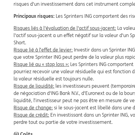
risques d'un investissement dans cet instrument complex
Principaux risques:
Les Sprinters ING comportent des ris
Risques liés à l'évaluation de l'actif sous-jacent:
La valeur
l'actif sous-jacent a un effet négatif sur la valeur d'un S
Short.
Risque lié à l’effet de levier:
Investir dans un Sprinter ING 
que votre Sprinter ING peut perdre de la valeur plus rapi
Risque lié au « stop loss »:
Les Sprinters ING comportent la
pourriez recevoir une valeur résiduelle qui est fonction d
la valeur résiduelle est toujours nulle.
Risque de liquidité:
les investisseurs peuvent (temporair
de négociation d'ING Bank N.V., d'Euronext ou de la bours
liquidité, l’investisseur peut ne pas être en mesure de v
Risque de change:
si le sous-jacent est libellé dans une
Risque de crédit:
En investissant dans un Sprinter ING, vo
perdre tout ou partie de votre investissement.
(ii) Coûts