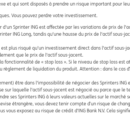
e et qui sont disposés à prendre un risque important pour leu
ques. Vous pouvez perdre votre investissement.
 d'un Sprinter ING est affectée par les variations de prix de l'
printer ING Long, tandis qu'une hausse du prix de l'actif sous-ja
est plus risqué qu'un investissement direct dans l'actif sous-jace
dement que le prix de l'actif sous-jacent.
 fonctionnalité de « stop loss ». Si le niveau de stop loss est
u règlement de liquidation du produit. Attention : dans le cas d’u
ement) être dans l'impossibilité de négocier des Sprinters ING
e sur laquelle l'actif sous-jacent est négocié ou parce que le t
endre ses Sprinters ING à leurs valeurs actuelles sur le marché s
 devise étrangère, vous devez tenir compte d’un risque de chan
us vous exposez au risque de crédit d'ING Bank N.V. Cela signifie