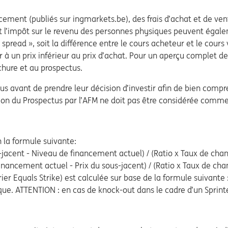
ncement (publiés sur ingmarkets.be), des frais d’achat et de vent
t l’impôt sur le revenu des personnes physiques peuvent égaleme
 spread », soit la différence entre le cours acheteur et le cours
er à un prix inférieur au prix d’achat. Pour un aperçu complet de
chure et au prospectus.
ctus avant de prendre leur décision d’investir afin de bien comp
tion du Prospectus par l’AFM ne doit pas être considérée comme 
n la formule suivante:
s-jacent - Niveau de financement actuel) / (Ratio x Taux de cha
financement actuel - Prix du sous-jacent) / (Ratio x Taux de ch
rier Equals Strike) est calculée sur base de la formule suivante 
que. ATTENTION : en cas de knock-out dans le cadre d’un Sprinter