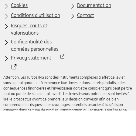
Cookies
Documentation
Conditions d’utilisation
Contact
Risques, coûts et
valorisations
Confidentialité des
données personnelles
Privacy statement
Attention: Les Turbos ING sont des instruments complexes à effet de levier,
sans capital garanti et à échéance fixe. Investir dans de tels produits a des
conséquences financières et l'investisseur doit être conscient qu'il peut perdre
tout ou partie de son capital investi. Les investisseurs potentiels sont invités à
lire le prospectus avant de prendre leur décision d’investir afin de bien
comprendre les risques et les avantages potentiels associés à la décision
d’investir dans ce type de produit. L’approbation du Prospectus par l’AFM ne
doit pas être considérée comme un avis favorable sur les Turbos.
© 2008 - 2026 ING Bank N.V.