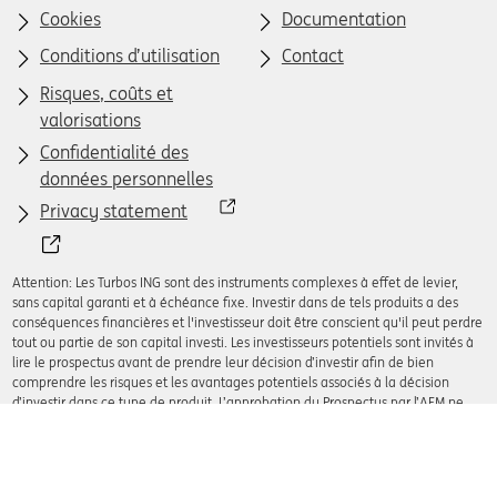
Cookies
Documentation
Conditions d’utilisation
Contact
Risques, coûts et
valorisations
Confidentialité des
données personnelles
Privacy statement
Attention: Les Turbos ING sont des instruments complexes à effet de levier,
sans capital garanti et à échéance fixe. Investir dans de tels produits a des
conséquences financières et l'investisseur doit être conscient qu'il peut perdre
tout ou partie de son capital investi. Les investisseurs potentiels sont invités à
lire le prospectus avant de prendre leur décision d’investir afin de bien
comprendre les risques et les avantages potentiels associés à la décision
d’investir dans ce type de produit. L’approbation du Prospectus par l’AFM ne
doit pas être considérée comme un avis favorable sur les Turbos.
© 2008 - 2026 ING Bank N.V.